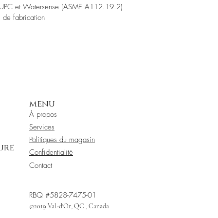
, CUPC et Watersense (ASME A112.19.2)
 de fabrication
menu
À propos
Services
Politiques du magasin
ure
Confidentialité
Contact
RBQ #5828-7475-01
©2019 Val-d'Or, QC , Canada