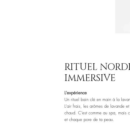
RITUEL NORDI
IMMERSIVE
L'expérience
Un rituel bain clé en main à la lava
L'air frais, les arômes de lavande e
chaud. C’est comme au spa, mais c’e
et chaque pore de ta peau.