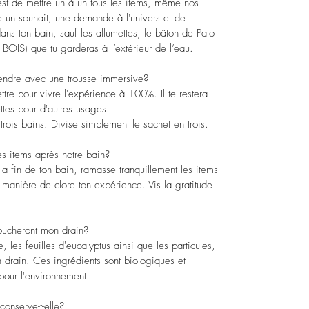
n est de mettre un à un tous les items, même nos
re un souhait, une demande à l'univers et de
ans ton bain, sauf les allumettes, le bâton de Palo
 BOIS) que tu garderas à l’extérieur de l’eau.
rendre avec une trousse immersive?
ttre pour vivre l'expérience à 100%. Il te restera
ttes pour d'autres usages.
 trois bains. Divise simplement le sachet en trois.
es items après notre bain?
s la fin de ton bain, ramasse tranquillement les items
 manière de clore ton expérience. Vis la gratitude
 boucheront mon drain?
e, les feuilles d'eucalyptus ainsi que les particules,
 drain. Ces ingrédients sont biologiques et
pour l'environnement.
conserve-t-elle?