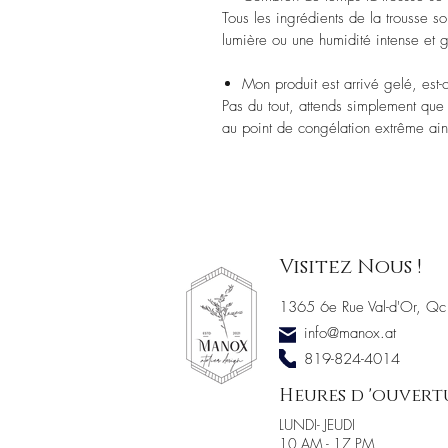
Tous les ingrédients de la trousse 
lumière ou une humidité intense et g
Mon produit est arrivé gelé, est
Pas du tout, attends simplement que 
au point de congélation extrême ain
Visitez Nous !
1365 6e Rue Val-d'Or, Qc
info@manox.at
819-824-4014
Heures d 'ouvert
LUNDI- JEUDI
10 AM - 17 PM