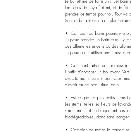
Le but ultime de faire un rituel bai
lampions de soya flottent, et de fai
prendre ce temps pour toi. Tout va d
Santo (de la trousse complémentaire
Combien de bains pourrais-je p
Tu peux prendre un bain et tout y me
des allumettes encens ou des allume
Tu peux aussi utiliser une trousse en
Comment fait-on pour ramasser l
Il suffit d'apporter un bol avant. Ver
avec ta main, sans stress. C’est une
d'avoir eu ce beau rituel bain.
Est-ce que les plus petits items
Les items, telles les fleurs de lavand
seront mous et ne bloqueront pas ton
biodégradables, donc sans danger 
Combien de temps la trousse se 