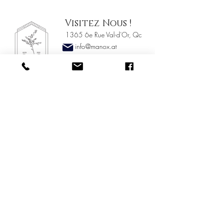
Visitez Nous !
1365 6e Rue Val-d'Or, Qc
info@manox.at
819-824-4014
Heures d 'ouverture
LUNDI- JEUDI
10 AM - 17 PM
VENDREDI
10 AM - 15 PM
SAM-DIM
SUR RENDEZ-VOUS
menu
À propos
Services
Politiques du magasin
Confidentialité
Contact