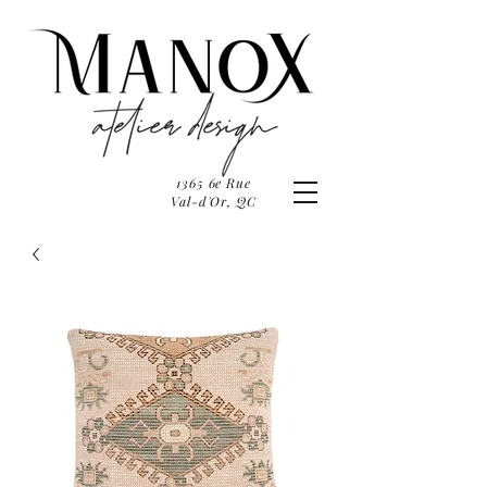
1365 6e Rue
Val-d'Or, QC